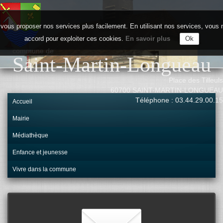
vous proposer nos services plus facilement. En utilisant nos services, vou
accord pour exploiter ces cookies.
En savoir plus
Ok
commune de
Saint-Martin-Longueau
Place des Tilleuls
60700 SAINT-MARTIN-LONGUEAU
Téléphone : 03.44.29.00.15
Accueil
Mairie
Médiathèque
Enfance et jeunesse
Vivre dans la commune